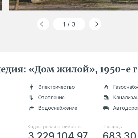
1 / 3
едия: «Дом жилой», 1950-е г
Электричество
Газоснаб
Отопление
Канализа
Водоснабжение
Автодоро
Кадастровая стоимость
Площадь
3 229 104.97
683.30