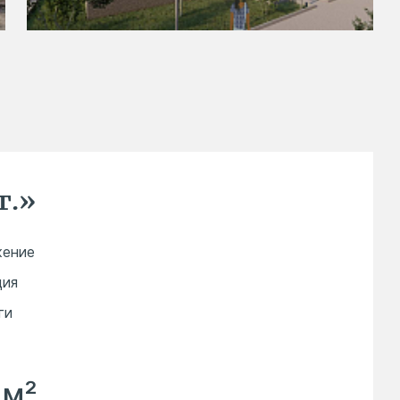
г.»
жение
ция
ги
 м²