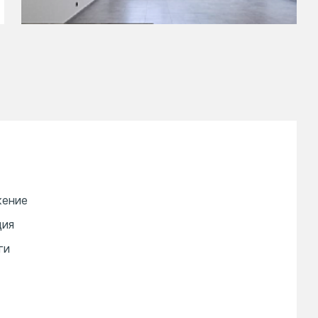
жение
ция
ги